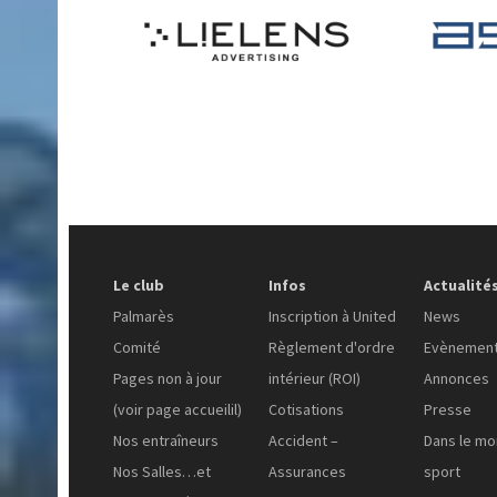
Le club
Infos
Actualité
Palmarès
Inscription à United
News
Comité
Règlement d'ordre
Evènemen
Pages non à jour
intérieur (ROI)
Annonces
(voir page accueilil)
Cotisations
Presse
Nos entraîneurs
Accident –
Dans le m
Nos Salles…et
Assurances
sport