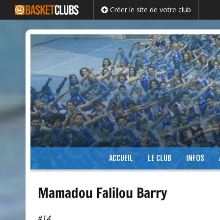
Créer le site de votre club
Passer
ACCUEIL
LE CLUB
INFOS
au
contenu
Mamadou Falilou Barry
#14