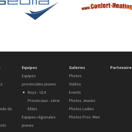
s
Equipes
Galeries
Partenaire
Equipes
Photos
ts
provinciales jeunes
Vidéos
Boys - U14
Events
Provinciaux - série
Photos Jeunes
onde du
Elites
Photos Ladies
Equipes régionales
Photos Prov. Men
ents
jeunes