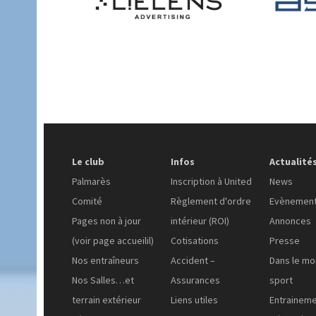
Le club
Infos
Actualité
Palmarès
Inscription à United
News
Comité
Règlement d'ordre
Evènemen
Pages non à jour
intérieur (ROI)
Annonces
(voir page accueilil)
Cotisations
Presse
Nos entraîneurs
Accident –
Dans le m
Nos Salles…et
Assurances
sport
terrain extérieur
Liens utiles
Entrainem