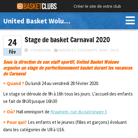
Créer le site de votre club
United Basket Woluwe
Stage de basket Carnaval 2020
24
5 FÉVRIER 2020
ANNONCES
,
EVÈNEMENTS
,
NEWS
,
STAGE
Fév
Sous la direction de son staff sportif, United Basket Woluwe
organise un stage de perfectionnement basket durant les vacances
de Carnaval
> Quand ?
Du lundi 24 au vendredi 28 février 2020.
Le stage se déroule de 9h à 16h tous les jours. L’accueil des enfants
se fait de 8h30 jusque 16h30
> Où?
Hall omnisport de
Kraainem, rue du patronage 5
> Pour qui?
Les enfants et le jeunes (filles et garçons) évoluant
dans les catégories de U8 à U16.