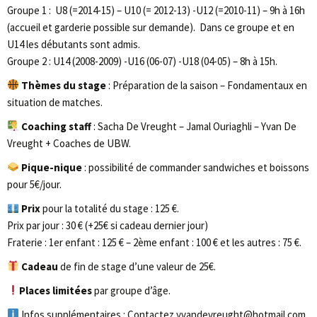
Groupe 1 : U8 (=2014-15) – U10 (= 2012-13) -U12 (=2010-11) – 9h à 16h
(accueil et garderie possible sur demande). Dans ce groupe et en
U14 les débutants sont admis.
Groupe 2 : U14 (2008-2009) -U16 (06-07) -U18 (04-05) – 8h à 15h.
Thèmes du stage
: Préparation de la saison – Fondamentaux en
situation de matches.
Coaching staff
: Sacha De Vreught – Jamal Ouriaghli – Yvan De
Vreught + Coaches de UBW.
Pique-nique
: possibilité de commander sandwiches et boissons
pour 5€/jour.
Prix
pour la totalité du stage : 125 €.
Prix par jour : 30 € (+25€ si cadeau dernier jour)
Fraterie : 1er enfant : 125 € – 2ème enfant : 100 € et les autres : 75 €.
Cadeau
de fin de stage d’une valeur de 25€.
Places limitées
par groupe d’âge.
Infos supplémentaires : Contactez yvandevreught@hotmail.com